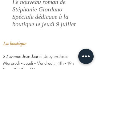
Le nouveau roman de
Stéphanie Giordano
Spéciale dédicace à la
boutique le jeudi 9 juillet
La boutique
32 avenue Jean Jaures, Jouy en Josas
Mercredi - Jeudi - Vendredi : 11h - 19h
Samedi : 10h - 19h
Contact
Claire Grivet
06 62 35 84 15
clairegrivet@floreetcompagnie.fr