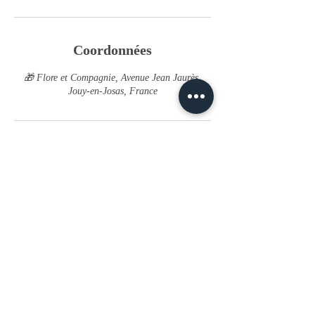
Coordonnées
🎁 Flore et Compagnie, Avenue Jean Jaurès,
Jouy-en-Josas, France
La boutique
32 avenue Jean Jaures, Jouy en Josas
Mercredi - Jeudi - Vendredi : 11h - 19h
Samedi : 10h - 19h
Contact