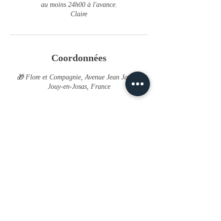
au moins 24h00 à l'avance.
Claire
Coordonnées
🎁 Flore et Compagnie, Avenue Jean Jaurès,
Jouy-en-Josas, France
La boutique
32 avenue Jean Jaures, Jouy en Josas
Mercredi - Jeudi - Vendredi : 11h - 19h
Samedi : 10h - 19h